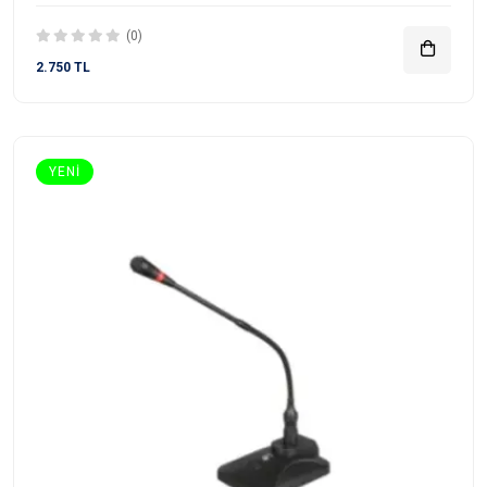
(0)
2.750 TL
YENI