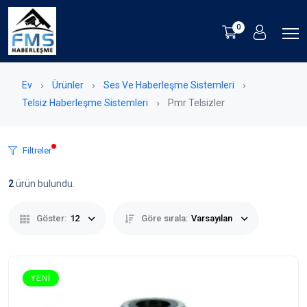
0
Ev
Ürünler
Ses Ve Haberleşme Sistemleri
Telsiz Haberleşme Sistemleri
Pmr Telsizler
Filtreler
2
ürün bulundu.
Göster:
12
Göre sırala:
Varsayılan
YENI