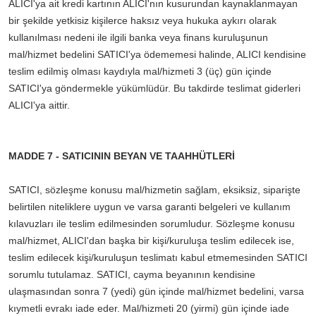
ALICI'ya ait kredi kartının ALICI'nın kusurundan kaynaklanmayan
bir şekilde yetkisiz kişilerce haksız veya hukuka aykırı olarak
kullanılması nedeni ile ilgili banka veya finans kuruluşunun
mal/hizmet bedelini SATICI'ya ödememesi halinde, ALICI kendisine
teslim edilmiş olması kaydıyla mal/hizmeti 3 (üç) gün içinde
SATICI'ya göndermekle yükümlüdür. Bu takdirde teslimat giderleri
ALICI'ya aittir.
MADDE 7 - SATICININ BEYAN VE TAAHHÜTLERİ
SATICI, sözleşme konusu mal/hizmetin sağlam, eksiksiz, siparişte
belirtilen niteliklere uygun ve varsa garanti belgeleri ve kullanım
kılavuzları ile teslim edilmesinden sorumludur. Sözleşme konusu
mal/hizmet, ALICI'dan başka bir kişi/kuruluşa teslim edilecek ise,
teslim edilecek kişi/kuruluşun teslimatı kabul etmemesinden SATICI
sorumlu tutulamaz. SATICI, cayma beyanının kendisine
ulaşmasından sonra 7 (yedi) gün içinde mal/hizmet bedelini, varsa
kıymetli evrakı iade eder. Mal/hizmeti 20 (yirmi) gün içinde iade