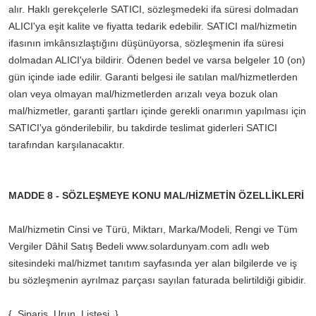
alır. Haklı gerekçelerle SATICI, sözleşmedeki ifa süresi dolmadan
ALICI'ya eşit kalite ve fiyatta tedarik edebilir. SATICI mal/hizmetin
ifasının imkânsızlaştığını düşünüyorsa, sözleşmenin ifa süresi
dolmadan ALICI'ya bildirir. Ödenen bedel ve varsa belgeler 10 (on)
gün içinde iade edilir. Garanti belgesi ile satılan mal/hizmetlerden
olan veya olmayan mal/hizmetlerden arızalı veya bozuk olan
mal/hizmetler, garanti şartları içinde gerekli onarımın yapılması için
SATICI'ya gönderilebilir, bu takdirde teslimat giderleri SATICI
tarafından karşılanacaktır.
MADDE 8 - SÖZLEŞMEYE KONU MAL/HİZMETİN ÖZELLİKLERİ
Mal/hizmetin Cinsi ve Türü, Miktarı, Marka/Modeli, Rengi ve Tüm
Vergiler Dâhil Satış Bedeli www.solardunyam.com adlı web
sitesindeki mal/hizmet tanıtım sayfasında yer alan bilgilerde ve iş
bu sözleşmenin ayrılmaz parçası sayılan faturada belirtildiği gibidir.
{_Siparis_Urun_Listesi_}