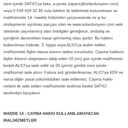
süre içinde SATICI'ya faks, e-posta (siparis@solardunyam.com)
veya 0 539 429 32 40 nolu telefon ile bildirimde bulunulması ve
mal/hizmetin 14. madde hükümleri çerçevesinde ve iş bu
sözleşmenin ayrılmaz parçası olan ve www.solardunyam.com web
sitesinde yayınlanmış olan önbilgiler gereğince, ambalaj ve
içeriğinin denenirken hasar görmemiş olası şarttır. Bu hakkın
kullanılması halinde, 3. kişiye veya ALICI'ya teslim edilen
mal/hizmete ilişkin fatura aslının iadesi zorunludur. Cayma hakkına
ilişkin ihbarın ulaşmasını takip eden 10 (on) gün içinde mal/hizmet
bedeli ALICI'ya iade edilir ve 20 (yirmi) günlük süre içinde
mal/hizmet iade alınır. Fatura aslı gönderilmezse, ALICI'ya KDV ve
varsa diğer yasal yükümlülükler iade edilemez. Cayma hakkı
nedeni ile iade edilen mal/hizmetin teslimat bedeli SATICI
tarafından karşılanır.
MADDE 14 - CAYMA HAKKI KULLANILAMAYACAK
MAL/HİZMETLER