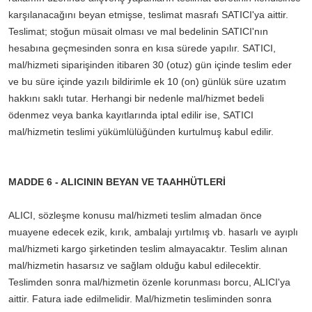
karşılanacağını beyan etmişse, teslimat masrafı SATICI'ya aittir.
Teslimat; stoğun müsait olması ve mal bedelinin SATICI'nın
hesabına geçmesinden sonra en kısa sürede yapılır. SATICI,
mal/hizmeti siparişinden itibaren 30 (otuz) gün içinde teslim eder
ve bu süre içinde yazılı bildirimle ek 10 (on) günlük süre uzatım
hakkını saklı tutar. Herhangi bir nedenle mal/hizmet bedeli
ödenmez veya banka kayıtlarında iptal edilir ise, SATICI
mal/hizmetin teslimi yükümlülüğünden kurtulmuş kabul edilir.
MADDE 6 - ALICININ BEYAN VE TAAHHÜTLERİ
ALICI, sözleşme konusu mal/hizmeti teslim almadan önce
muayene edecek ezik, kırık, ambalajı yırtılmış vb. hasarlı ve ayıplı
mal/hizmeti kargo şirketinden teslim almayacaktır. Teslim alınan
mal/hizmetin hasarsız ve sağlam olduğu kabul edilecektir.
Teslimden sonra mal/hizmetin özenle korunması borcu, ALICI'ya
aittir. Fatura iade edilmelidir. Mal/hizmetin tesliminden sonra