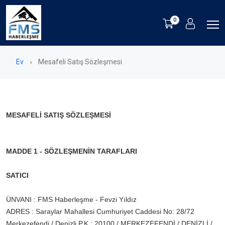
0
Ev
Mesafeli Satış Sözleşmesi
MESAFELİ SATIŞ SÖZLEŞMESİ
MADDE 1 - SÖZLEŞMENİN TARAFLARI
SATICI
ÜNVANI : FMS Haberleşme - Fevzi Yıldız
ADRES : Saraylar Mahallesi Cumhuriyet Caddesi No: 28/72
Merkezefendi / Denizli P.K.: 20100 / MERKEZEFENDİ / DENİZLİ /