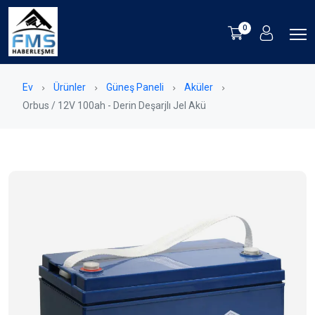
0
Ev
Ürünler
Güneş Paneli
Aküler
Orbus / 12V 100ah - Derin Deşarjlı Jel Akü