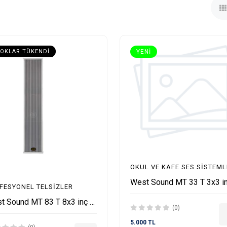
OKLAR TÜKENDI
YENI
OKUL VE KAFE SES SISTEML
FESYONEL TELSIZLER
West Sound MT 83 T 8x3 inç 160 Watt 100V Hat Trafolu Duvar Hoparlörü
(0)
5.000 TL