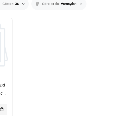
Göster:
36
Göre sırala:
Varsayılan
ERI
West Sound MT 33 T 3x3 inç 60 Watt 100V Hat Trafolu Pasif Duvar Hoparlörü